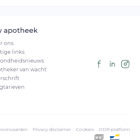
 apotheek
r ons
tige links
ondheidsnieuws
theker van wacht
rschrift
gtarieven
voorwaarden
Privacy disclaimer
Cookies
ODR-platform