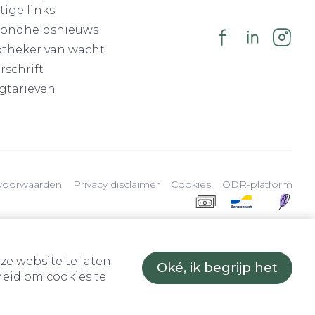
tige links
ondheidsnieuws
theker van wacht
rschrift
gtarieven
voorwaarden
Privacy disclaimer
Cookies
ODR-platform
ze website te laten
Oké, ik begrijp het
eid om cookies te