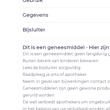
Gebruik
Afslanken
Homeopat
Toon mee
Enkel en v
Gegevens
Toon mee
Adrenerge agonisten/antagonisten (zoal
CNK
4566758
orging
Supplementen
Insectenw
gebruikt voor het reguleren van de bloed
Bijsluiter
middelen
n
Mondmaskers
rnissen
nasale decongestiva, dat zijn middelen di
Organisaties
Nederlands
Aurobindo
Duits
Frans
bloeddrukverlagende geneesmiddelen), op
d -
Veiligheidsinformatie
Dit is een geneesmiddel - Hier zijn
huid
geneesmiddelen die worden gebruikt bij d
Merken
Aurobindo
Dit is een geneesmiddel, geen langdurig 
prostaglandineremmers (zoals niet-steroï
uid
Buiten bereik van kinderen bewaren.
antidepressiva, tryptofaan en alcohol.
Breedte
48 mm
Lees de bijsluiter zorgvuldig.
Raadpleeg je arts of apotheker.
Lengte
91 mm
Neem in geval van bijwerkingen contact op
Geneesmiddelen zijn geen gewone produ
Diepte
30 mm
geruild worden.
Zelfbruiner
Scheren
De wet verbiedt apothekers om ongebrui
Actieve
melatonine
In het belang van uw veiligheid worden a