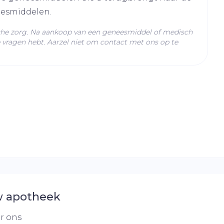
eesmiddelen.
C - 25°C)
che zorg. Na aankoop van een geneesmiddel of medisch
vragen hebt. Aarzel niet om contact met ons op te
 apotheek
r ons