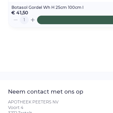
Botasol Gordel Wh H 25cm 100cm l
€ 41,50
Aantal
Neem contact met ons op
APOTHEEK PEETERS NV
Voort 4