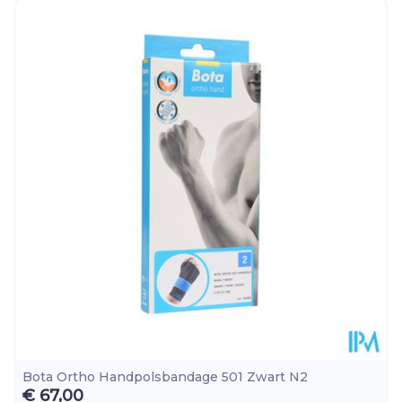
vermijden (geen afsnoer effect)
Lengte
259 mm
Diepte
22 mm
Hoeveelheid
Stuk
Verpakking
Kamertemperatuur (15°C -
Behoud
25°C)
Bota Ortho Handpolsbandage 501 Zwart N2
€ 67,00