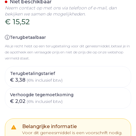
Niet beschikbaar
Neem contact op met ons via telefoon of e-mail, dan
bekijken we samen de mogelijkheden.
€ 15,52
Terugbetaalbaar
Als je recht hebt op een terugbetaling voor dit geneesmiddel, betaal je in
de apotheek een verlaagde prijs en niet de prijs die op onze webshop
vermeld staat.
Terugbetalingstarief
€ 3,38
(6% inclusief btw)
Verhoogde tegemoetkoming
€ 2,02
(6% inclusief btw)
Belangrijke informatie
Voor dit geneesmiddel is een voorschrift nodig.