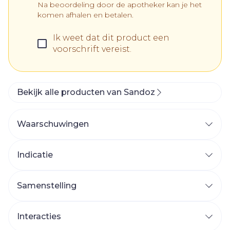
Na beoordeling door de apotheker kan je het
komen afhalen en betalen.
Ik weet dat dit product een
voorschrift vereist.
Bekijk alle producten van Sandoz
Waarschuwingen
Indicatie
Hypertensi
Symptomatisch hartfalen
Samenstelling
Acuut myocardinfarct bij hemodynamisch
stabiele patiënten binnen 24 uur na een
Interacties
acuut myocardinfarct, als een kortdurende