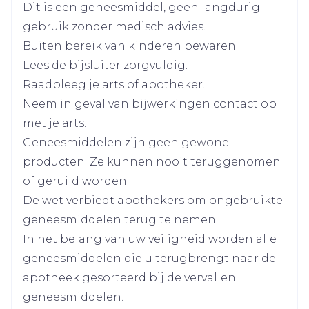
Dit is een geneesmiddel, geen langdurig
Breedte
48 mm
gebruik zonder medisch advies.
Buiten bereik van kinderen bewaren.
Lengte
116 mm
Lees de bijsluiter zorgvuldig.
Raadpleeg je arts of apotheker.
Diepte
30 mm
Neem in geval van bijwerkingen contact op
met je arts.
Hoeveelheid
56
Geneesmiddelen zijn geen gewone
Verpakking
producten. Ze kunnen nooit teruggenomen
of geruild worden.
Actieve
lisinopril
Ingrediënten
De wet verbiedt apothekers om ongebruikte
geneesmiddelen terug te nemen.
Kamertemperatuur (15°C -
In het belang van uw veiligheid worden alle
Behoud
25°C)
geneesmiddelen die u terugbrengt naar de
apotheek gesorteerd bij de vervallen
geneesmiddelen.