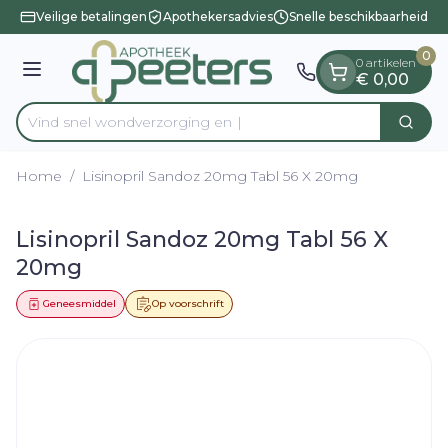
Dia 1 van 1
Ga naar de inhoud
Veilige betalingen
Apothekersadvies
Snelle beschikbaarheid
0
0 artikelen
Menu
€ 0,00
Vind snel wondverzo
Zoek
Product, merk, categorie...
Home
/
Lisinopril Sandoz 20mg Tabl 56 X 20mg
Lisinopril Sandoz 20mg Tabl 56 X
20mg
Geneesmiddel
Op voorschrift