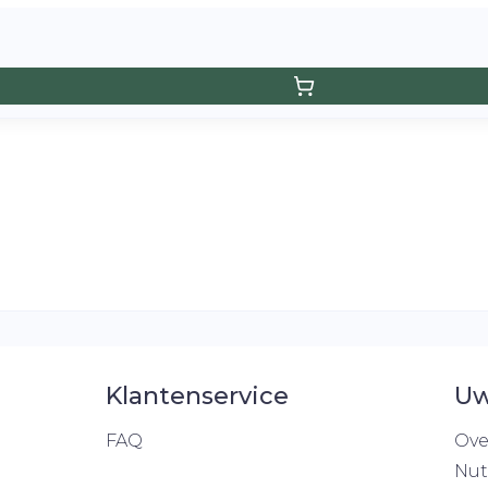
Klantenservice
Uw
FAQ
Ove
Nut