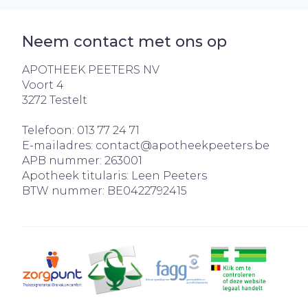
Aerosol acces
Blaren
Creme, gel e
Zuurstof
Eelt
Neem contact met ons op
Eksteroog - 
APOTHEEK PEETERS NV
Ademhalingss
Toon meer
Voort 4
3272
Testelt
Spieren en ge
Telefoon:
013 77 24 71
Specifiek vo
E-mailadres:
contact@
apotheekpeeters.be
Naalden en s
APB nummer:
263001
Lichaamsver
Apotheek titularis:
Leen Peeters
Infecties
Spuiten
BTW nummer:
BE0422792415
Deodorant
Oplossing voo
Gezichtsverz
Naalden
Luizen
Naalden voor
insulinepen -
Diagnostica
pennaalden
Toon meer