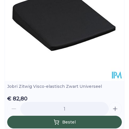
Hoeveelheid
Stuk
Verpakking
Kamertemperatuur (15°C -
Behoud
25°C)
Jobri Zitwig Visco-elastisch Zwart Universeel
€ 82,80
Aantal
Bestel