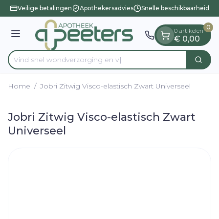
Dia 1 van 1
Ga naar de inhoud
Veilige betalingen
Apothekersadvies
Snelle beschikbaarheid
0
0 artikelen
Menu
€ 0,00
Vind snel wondverzorgi
Zoek
Product, merk, categorie...
Home
/
Jobri Zitwig Visco-elastisch Zwart Universeel
Jobri Zitwig Visco-elastisch Zwart
Universeel