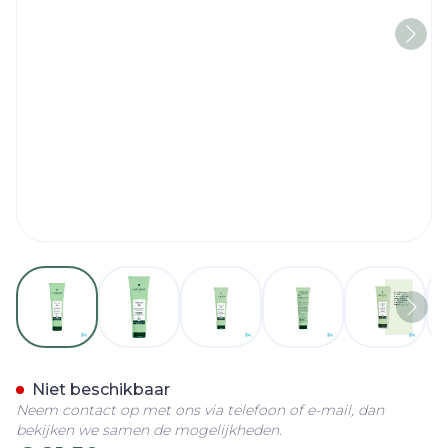
View larger image
View larger image
View larger image
View larger imag
View la
Furterer Naturia Balsem 1
Niet beschikbaar
Neem contact op met ons via telefoon of e-mail, dan
bekijken we samen de mogelijkheden.