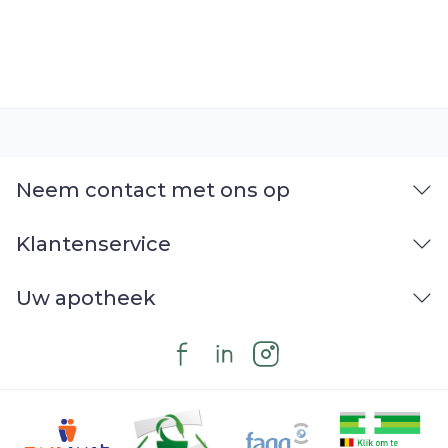
Organisaties
Pierre Fabre
Merken
René Furterer
Breedte
61 mm
Lengte
177 mm
Neem contact met ons op
Diepte
40 mm
Klantenservice
Hoeveelheid
Uw apotheek
150
Verpakking