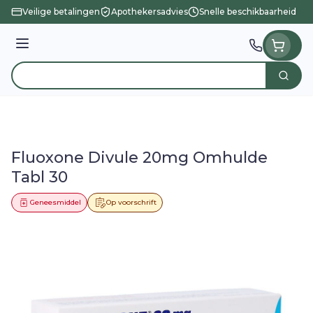
Ga naar de inhoud
Veilige betalingen
Apothekersadvies
Snelle beschikbaarheid
Menu
Zoek
Product, merk, categorie...
Fluoxone Divule 20mg Omhulde
Tabl 30
Geneesmiddel
Op voorschrift