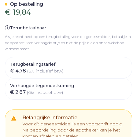
Op bestelling
€ 19,84
Terugbetaalbaar
Als je recht hebt op een terugbetaling voor dit geneesmiddel, betaal je in
de apotheek een verlaagde prijs en niet de prijs die op onze webshop
vermeld staat.
Terugbetalingstarief
€ 4,78
(6% inclusief btw)
Verhoogde tegemoetkoming
€ 2,87
(6% inclusief btw)
Belangrijke informatie
Voor dit geneesmiddel is een voorschrift nodig.
Na beoordeling door de apotheker kan je het
komen afhalen en betalen.