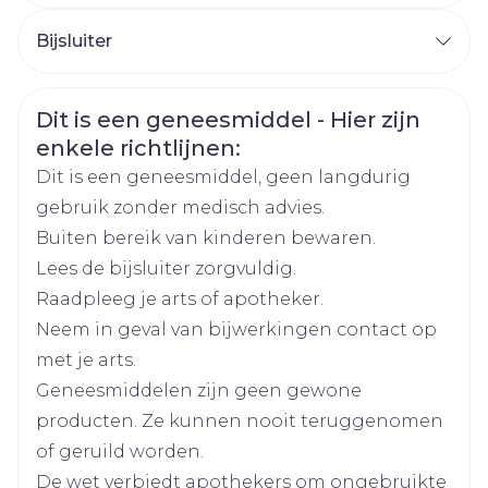
CNK
3093127
Bijsluiter
Nederlands
Arega Pharma NV, Teva
Duits
Frans
Organisaties
Belgium
Veiligheidsinformatie
Dit is een geneesmiddel - Hier zijn
enkele richtlijnen:
Merken
Teva
Dit is een geneesmiddel, geen langdurig
gebruik zonder medisch advies.
Breedte
63 mm
Buiten bereik van kinderen bewaren.
Lees de bijsluiter zorgvuldig.
Lengte
99 mm
Raadpleeg je arts of apotheker.
Neem in geval van bijwerkingen contact op
Diepte
53 mm
met je arts.
Geneesmiddelen zijn geen gewone
Hoeveelheid
98
producten. Ze kunnen nooit teruggenomen
Verpakking
of geruild worden.
Actieve
De wet verbiedt apothekers om ongebruikte