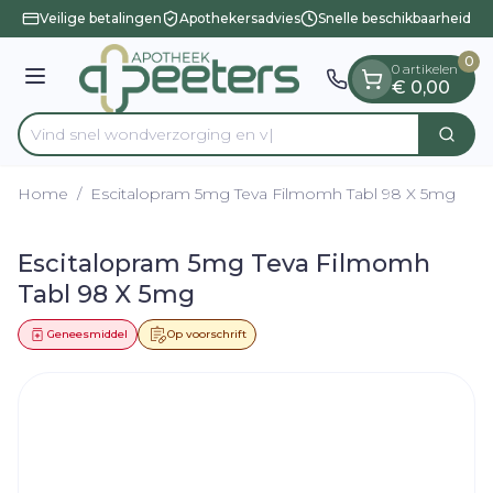
Dia 1 van 1
Ga naar de inhoud
Veilige betalingen
Apothekersadvies
Snelle beschikbaarheid
0
0 artikelen
Menu
€ 0,00
Vind snel wondverzor
Zoek
Product, merk, categorie...
Home
/
Escitalopram 5mg Teva Filmomh Tabl 98 X 5mg
Escitalopram 5mg Teva Filmomh
Tabl 98 X 5mg
Geneesmiddel
Op voorschrift