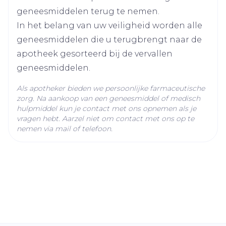
escitalopram oxalaat
Ingrediënten
geneesmiddelen terug te nemen.
In het belang van uw veiligheid worden alle
Kamertemperatuur (15°C -
geneesmiddelen die u terugbrengt naar de
Behoud
25°C)
apotheek gesorteerd bij de vervallen
geneesmiddelen.
Als apotheker bieden we persoonlijke farmaceutische
zorg. Na aankoop van een geneesmiddel of medisch
hulpmiddel kun je contact met ons opnemen als je
vragen hebt. Aarzel niet om contact met ons op te
nemen via mail of telefoon.