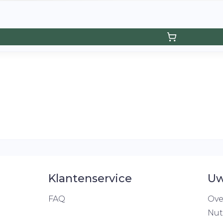
Klantenservice
Uw
FAQ
Ove
Nut