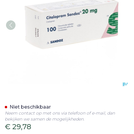
Citalopram Pi Pharma Sa
Niet beschikbaar
Neem contact op met ons via telefoon of e-mail, dan
bekijken we samen de mogelijkheden.
€ 29,78