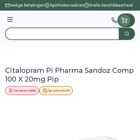
Ga naar de inhoud
Veilige betalingen
Apothekersadvies
Snelle beschikbaarheid
Menu
Zoek
Product, merk, categorie...
Citalopram Pi Pharma Sandoz Comp
100 X 20mg Pip
Geneesmiddel
Op voorschrift