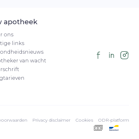
 apotheek
r ons
tige links
ondheidsnieuws
theker van wacht
rschrift
gtarieven
voorwaarden
Privacy disclaimer
Cookies
ODR-platform