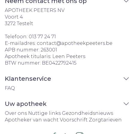
Neem contact met ons op
APOTHEEK PEETERS NV
Voort 4
3272
Testelt
Telefoon:
013 77 24 71
E-mailadres:
contact@
apotheekpeeters.be
APB nummer:
263001
Apotheek titularis:
Leen Peeters
BTW nummer:
BE0422792415
Klantenservice
FAQ
Uw apotheek
Over ons
Nuttige links
Gezondheidsnieuws
Apotheker van wacht
Voorschrift
Zorgtarieven