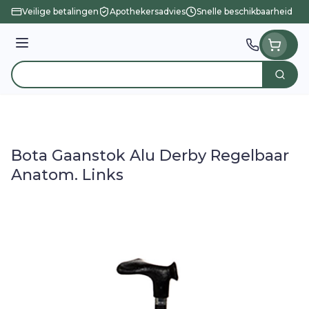
Ga naar de inhoud
Veilige betalingen
Apothekersadvies
Snelle beschikbaarheid
Menu
Zoek
Product, merk, categorie...
Bota Gaanstok Alu Derby Regelbaar
Anatom. Links