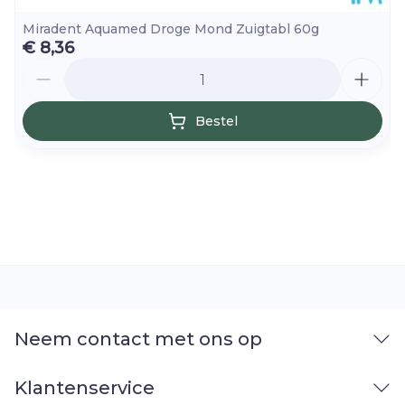
voorkomen. Raadpleeg een (tand)arts bij
fluoride-inname uit andere bronnen.
Miradent Aquamed Droge Mond Zuigtabl 60g
€ 8,36
Aantal
Bestel
Neem contact met ons op
Klantenservice