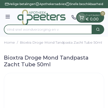
Dia 1 van 1
Ga naar de inhoud
Veilige betalingen
Apothekersadvies
Snelle beschikbaarheid
0
0 artikelen
Menu
€ 0,00
Vind snel wondverzorg
Zoek
Product, merk, categorie...
Home
/
Bioxtra Droge Mond Tandpasta Zacht Tube 50ml
Bioxtra Droge Mond Tandpasta
Zacht Tube 50ml