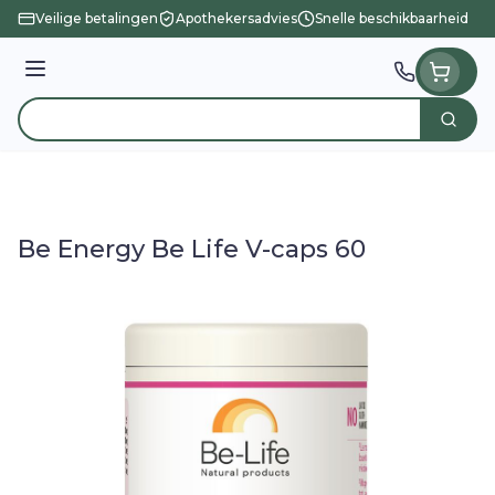
Ga naar de inhoud
Veilige betalingen
Apothekersadvies
Snelle beschikbaarheid
Menu
Zoek
Product, merk, categorie...
Be Energy Be Life V-caps 60