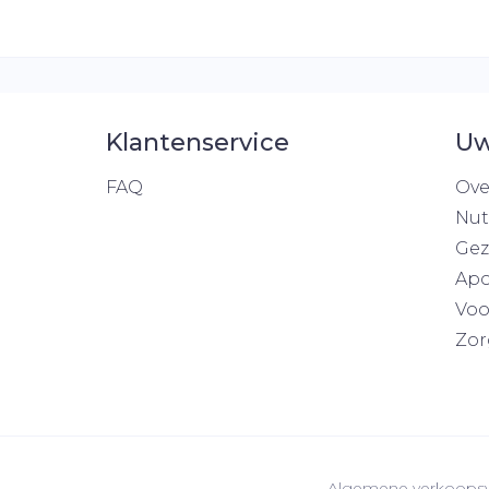
Klantenservice
Uw
FAQ
Ove
Nut
Gez
Apo
Voo
Zor
Algemene verkoops