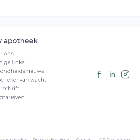
 apotheek
r ons
tige links
ondheidsnieuws
theker van wacht
rschrift
gtarieven
voorwaarden
Privacy disclaimer
Cookies
ODR-platform