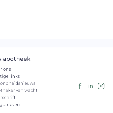
 apotheek
r ons
tige links
ondheidsnieuws
theker van wacht
rschrift
gtarieven