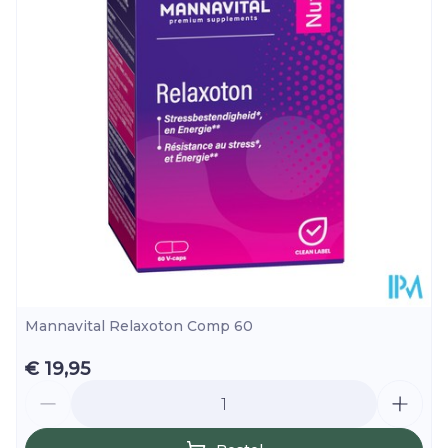
Poeder van het
0,85
sap van de bes
85 mg
Hoeveelheid
g
140
Verpakking
van Acerola
Suikervrij, Zonder
waaronder
120
Dieetbeperkingen
12 mg / 15%
kleurstoffen
vitamine C
mg
Kamertemperatuur
*Voedingsreferentie waarden (1) Ingrediënt
Behoud
(15°C - 25°C)
van agrarische oorsprong, verkregen volgens
de biologische productiemethode. EU-
landbouw/niet-EU-landbouw.
(2) 33 mg extract wordt verkregen uit 65 mg
propolis.
Mannavital Relaxoton Comp 60
€ 19,95
Aantal