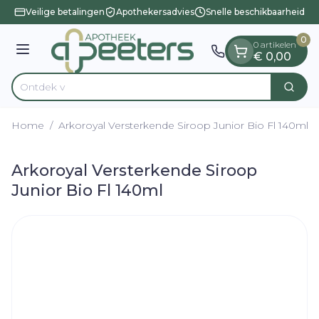
Dia 1 van 1
Ga naar de inhoud
Veilige betalingen
Apothekersadvies
Snelle beschikbaarheid
0
0 artikelen
Menu
€ 0,00
Zoek
Product, merk, categorie...
Home
/
Arkoroyal Versterkende Siroop Junior Bio Fl 140ml
Arkoroyal Versterkende Siroop
Junior Bio Fl 140ml