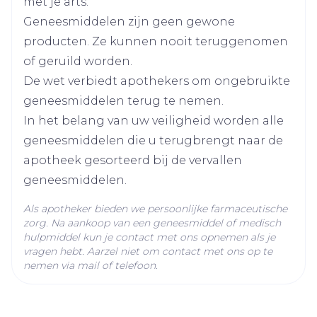
met je arts.
Geneesmiddelen zijn geen gewone
Kamertemperatuur (15°C -
Behoud
producten. Ze kunnen nooit teruggenomen
25°C)
of geruild worden.
De wet verbiedt apothekers om ongebruikte
geneesmiddelen terug te nemen.
In het belang van uw veiligheid worden alle
geneesmiddelen die u terugbrengt naar de
apotheek gesorteerd bij de vervallen
geneesmiddelen.
Als apotheker bieden we persoonlijke farmaceutische
zorg. Na aankoop van een geneesmiddel of medisch
hulpmiddel kun je contact met ons opnemen als je
vragen hebt. Aarzel niet om contact met ons op te
nemen via mail of telefoon.