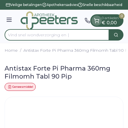
Dia 1 van 1
Ga naar de inhoud
Veilige betalingen
Apothekersadvies
Snelle beschikbaarheid
0
0 artikelen
Menu
€ 0,00
Vind snel wondverzor
Zoek
Product, merk, categorie...
Home
/
Antistax Forte Pi Pharma 360mg Filmomh Tabl 90 P
Antistax Forte Pi Pharma 360mg
Filmomh Tabl 90 Pip
Geneesmiddel