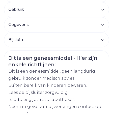
Gebruik
Gegevens
CNK
4659363
Bijsluiter
Organisaties
Nederlands
Pi Pharma
Duits
Frans
Veiligheidsinformatie
Dit is een geneesmiddel - Hier zijn
Breedte
93 mm
enkele richtlijnen:
Dit is een geneesmiddel, geen langdurig
Lengte
120 mm
gebruik zonder medisch advies.
Buiten bereik van kinderen bewaren.
Diepte
66 mm
Lees de bijsluiter zorgvuldig.
Raadpleeg je arts of apotheker.
Actieve
Vitis vinifera (droog extract)
Neem in geval van bijwerkingen contact op
Ingrediënten