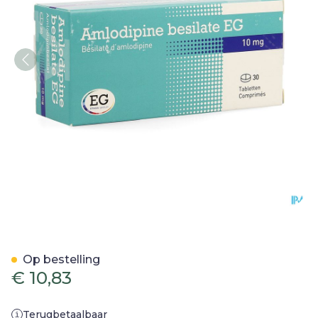
Amlodipine Besilate EG T
Op bestelling
€ 10,83
Terugbetaalbaar