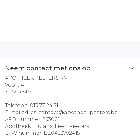
Neem contact met ons op
APOTHEEK PEETERS NV
Voort 4
3272
Testelt
Telefoon:
013 77 24 71
E-mailadres:
contact@
apotheekpeeters.be
APB nummer:
263001
Apotheek titularis:
Leen Peeters
BTW nummer:
BE0422792415