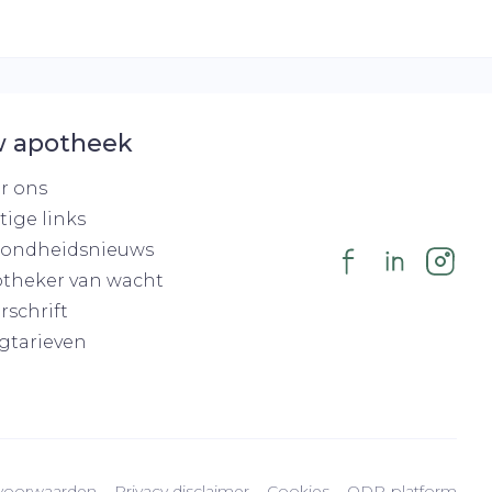
 apotheek
r ons
tige links
ondheidsnieuws
theker van wacht
rschrift
gtarieven
voorwaarden
Privacy disclaimer
Cookies
ODR-platform