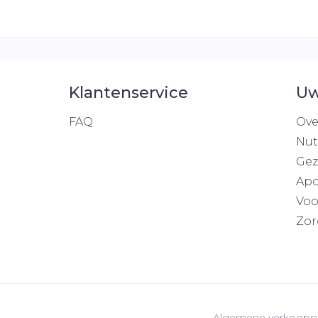
Klantenservice
Uw
FAQ
Ove
Nut
Gez
Apo
Voo
Zor
Algemene verkoops