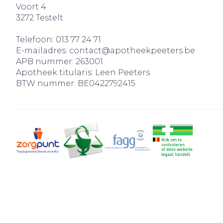
Voort 4
3272
Testelt
Telefoon:
013 77 24 71
E-mailadres:
contact@
apotheekpeeters.be
APB nummer:
263001
Apotheek titularis:
Leen Peeters
BTW nummer:
BE0422792415