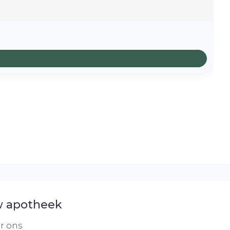
 apotheek
r ons