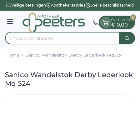
Dia 1 van 1
Ga naar de inhoud
Veilige betalingen
Apothekersadvies
Snelle beschikbaarheid
0
0 artikelen
Menu
€ 0,00
Ontdek vitami
Zoek
Product, merk, categorie...
Home
/
Sanico Wandelstok Derby Lederlook Mq 524
Sanico Wandelstok Derby Lederlook
Mq 524