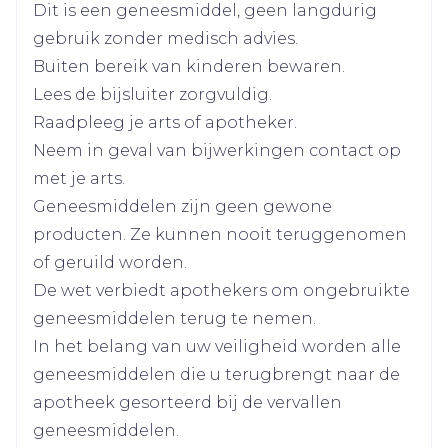
zwelling van de lippen, tong of keel
Dit is een geneesmiddel, geen langdurig
artritis en juveniele arthritis psoriatica: De
Breedte
91 mm
netelroos (huiduitslag met hevige jeuk en
gebruik zonder medisch advies.
aanbevolen dosering voor patiënten van 40
bultjes)
Buiten bereik van kinderen bewaren.
kg of zwaarder is tweemaal daags 5 mg.
Lengte
157 mm
plotselinge kortademigheid of moeite met
Lees de bijsluiter zorgvuldig.
ademhalen
Raadpleeg je arts of apotheker.
Diepte
50 mm
pijn op de borst of in de bovenrug
Neem in geval van bijwerkingen contact op
gezwollen been of arm
met je arts.
Actieve
pijnlijk of gevoelig been
tofacitinib citraat
Geneesmiddelen zijn geen gewone
Ingrediënten
roodheid of verkleuring van het been of de
producten. Ze kunnen nooit teruggenomen
arm
of geruild worden.
Kamertemperatuur (15°C -
Behoud
De wet verbiedt apothekers om ongebruikte
25°C)
geneesmiddelen terug te nemen.
In het belang van uw veiligheid worden alle
geneesmiddelen die u terugbrengt naar de
apotheek gesorteerd bij de vervallen
geneesmiddelen.