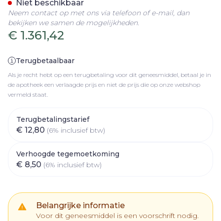
Niet beschikbaar
Neem contact op met ons via telefoon of e-mail, dan
bekijken we samen de mogelijkheden.
€ 1.361,42
Terugbetaalbaar
Als je recht hebt op een terugbetaling voor dit geneesmiddel, betaal je in
de apotheek een verlaagde prijs en niet de prijs die op onze webshop
vermeld staat.
Terugbetalingstarief
€ 12,80
(6% inclusief btw)
Verhoogde tegemoetkoming
€ 8,50
(6% inclusief btw)
Belangrijke informatie
Voor dit geneesmiddel is een voorschrift nodig.