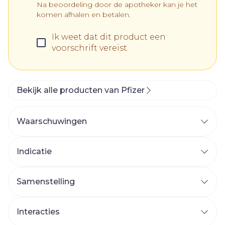
Na beoordeling door de apotheker kan je het
komen afhalen en betalen.
Ik weet dat dit product een
voorschrift vereist.
Bekijk alle producten van Pfizer
Waarschuwingen
Indicatie
Samenstelling
De werkzame stof in dit middel is tofacitinib.
reumatoïde artritis
Elke 10 mg filmomhulde tablet bevat 10 mg
Interacties
arthritis psoriatica
tofacitinib (als tofacitinibcitraat).