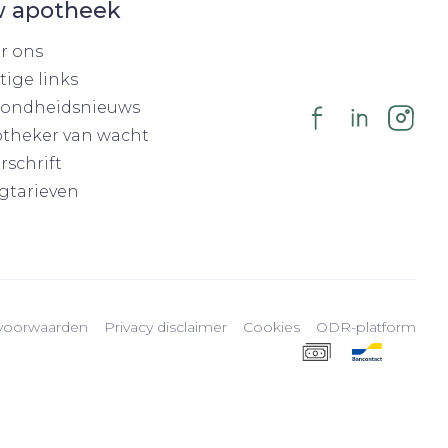
 apotheek
r ons
tige links
ondheidsnieuws
theker van wacht
rschrift
gtarieven
voorwaarden
Privacy disclaimer
Cookies
ODR-platform