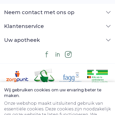
,** Bloed- en
Neem contact met ons op
lymfestelselaandoeningen agranulocytose1,
pancytopenie, trombocytopenie2, leukopenie,
anemie beenmergfalen, lymfadenopathie,
Klantenservice
eosinofilie diffuse intravasculaire coagulatie
Immuunsysteemaandoeningen
Uw apotheek
overgevoeligheid anafylactoïde reactie
Endocriene aandoeningen
bijnierschorsinsufficiëntie, hypothyreoïdie
hyperthyreoïdie Voedings- en
stofwisselingsstoornissen perifeer oedeem
hypoglykemie, hypokaliëmie, hyponatriëmie
Psychische stoornissen depressie, hallucinatie,
angst, insomnia, agitatie, verwardheid
Zenuwstelselaandoeningen hoofdpijn
Wij gebruiken cookies om uw ervaring beter te
convulsie, syncope, tremor, hypertonie3,
Juridische links
maken.
paresthesie, slaperigheid, duizeligheid
hersenoedeem, encefalopathie4,
Onze webshop maakt uitsluitend gebruik van
extrapiramidale stoornis5, perifere neuropathie,
essentiële cookies. Deze cookies zijn noodzakelijk
ataxie, hypesthesie, dysgeusie
om onze website te laten functioneren. We