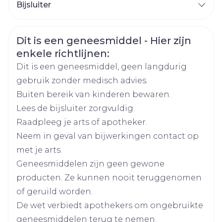
Bijsluiter
> 40 kg: 400 mg om de 12 uur.
< 40 kg: 200 mg om de 12 uur.
Organisaties
Nederlands
Pfizer
Nederlands
Onderhoudsdosis (na eerste 24 u)
Veiligheidsinformatie
Dit is een geneesmiddel - Hier zijn
Nederlands
Nederlands
Duits
> 40 kg: 200 mg, 2x per dag
Merken
Pfizer
enkele richtlijnen:
< 40 kg: 100 mg, 2x per dag.
Duits
Frans
Frans
Frans
Dit is een geneesmiddel, geen langdurig
Indien onvoldoende respons op
Breedte
71 mm
gebruik zonder medisch advies.
Frans
onderhoudsdosis
Buiten bereik van kinderen bewaren.
> 40 kg: tot 300 mg, 2 x per dag.
Lengte
120 mm
Lees de bijsluiter zorgvuldig.
< 40 kg: tot 150 mg, 2 x per dag.
Raadpleeg je arts of apotheker.
KINDEREN VAN 2 TOT 12 JAAR EN
Diepte
50 mm
Neem in geval van bijwerkingen contact op
ADOLESCENTEN (12-14 JAAR) < 50 KG
met je arts.
Oplaaddosis: IV.
Hoeveelheid
28
Geneesmiddelen zijn geen gewone
Onderhoudsdosis: 9 mg/kg tweemaal daags
Verpakking
producten. Ze kunnen nooit teruggenomen
(maximaal 350 mg tweemaal daags).
of geruild worden.
Als de patiëntrespons onvoldoende is, kan de
Actieve
voriconazol
Ingrediënten
De wet verbiedt apothekers om ongebruikte
dosis in stappen van 1 mg/kg verhoogd
geneesmiddelen terug te nemen.
worden (of in stappen van 50 mg indien