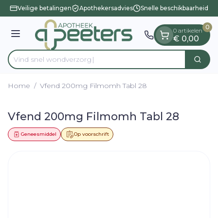
Dia 1 van 1
Ga naar de inhoud
Veilige betalingen
Apothekersadvies
Snelle beschikbaarheid
0
0 artikelen
Menu
€ 0,00
Vind snel wo
Zoek
Product, merk, categorie...
Home
/
Vfend 200mg Filmomh Tabl 28
Vfend 200mg Filmomh Tabl 28
Geneesmiddel
Op voorschrift