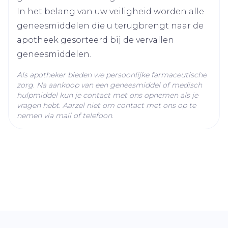
Kamertemperatuur (15°C -
In het belang van uw veiligheid worden alle
initieel de maximale orale dosis van 350 mg
Behoud
25°C)
geneesmiddelen die u terugbrengt naar de
werd gebruikt).
apotheek gesorteerd bij de vervallen
Toedieningswijze
Eén uur voor of één uur na de maaltijd.
geneesmiddelen.
Als apotheker bieden we persoonlijke farmaceutische
zorg. Na aankoop van een geneesmiddel of medisch
hulpmiddel kun je contact met ons opnemen als je
vragen hebt. Aarzel niet om contact met ons op te
nemen via mail of telefoon.