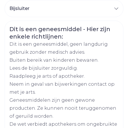
CNK
2647428
verhoogd tot 10 mg eenmaal daags
Bijsluiter
Geheel inslikken met wat vloeistof
Organisaties
Nederlands
Astellas Pharma
Nederlands
Duits
Met of zonder voedsel
Veiligheidsinformatie
Dit is een geneesmiddel - Hier zijn
Duits
Frans
Frans
Breedte
58 mm
enkele richtlijnen:
Dit is een geneesmiddel, geen langdurig
Lengte
117 mm
gebruik zonder medisch advies.
Buiten bereik van kinderen bewaren.
Diepte
93 mm
Lees de bijsluiter zorgvuldig.
Raadpleeg je arts of apotheker.
Hoeveelheid
200
Neem in geval van bijwerkingen contact op
Verpakking
met je arts.
Geneesmiddelen zijn geen gewone
Actieve
solifenacine succinaat
Ingrediënten
producten. Ze kunnen nooit teruggenomen
of geruild worden.
Kamertemperatuur (15°C -
De wet verbiedt apothekers om ongebruikte
Behoud