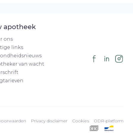
 apotheek
r ons
tige links
ondheidsnieuws
theker van wacht
rschrift
gtarieven
voorwaarden
Privacy disclaimer
Cookies
ODR-platform