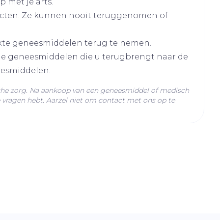
 met je arts.
cten. Ze kunnen nooit teruggenomen of
kte geneesmiddelen terug te nemen.
lle geneesmiddelen die u terugbrengt naar de
eesmiddelen.
C - 25°C)
che zorg. Na aankoop van een geneesmiddel of medisch
vragen hebt. Aarzel niet om contact met ons op te