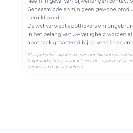
Neem in geval van bijwerkingen contact op
Geneesmiddelen zijn geen gewone produ
Diepte
42 mm
geruild worden.
De wet verbiedt apothekers om ongebrui
Actieve
tadalafil
In het belang van uw veiligheid worden a
Ingrediënten
apotheek gesorteerd bij de vervallen gen
Behoud
Kamertemperatuur (15°
Als apotheker bieden we persoonlijke farmaceutis
hulpmiddel kun je contact met ons opnemen als je 
nemen via mail of telefoon.