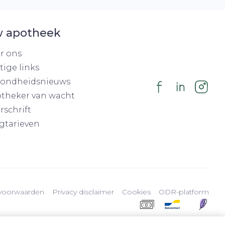
 apotheek
r ons
tige links
ondheidsnieuws
theker van wacht
rschrift
gtarieven
voorwaarden
Privacy disclaimer
Cookies
ODR-platform