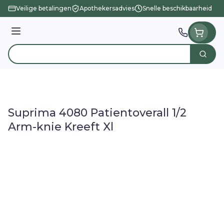
Ga naar de inhoud
Veilige betalingen
Apothekersadvies
Snelle beschikbaarheid
Menu
Zoek
Product, merk, categorie...
Suprima 4080 Patientoverall 1/2
Arm-knie Kreeft Xl