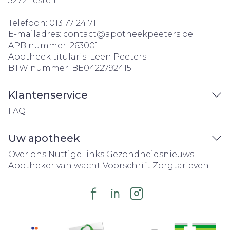
3272
Testelt
Telefoon:
013 77 24 71
E-mailadres:
contact@
apotheekpeeters.be
APB nummer:
263001
Apotheek titularis:
Leen Peeters
BTW nummer:
BE0422792415
Klantenservice
FAQ
Uw apotheek
Over ons
Nuttige links
Gezondheidsnieuws
Apotheker van wacht
Voorschrift
Zorgtarieven