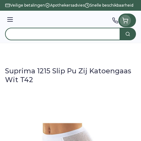
Ga naar de inhoud
Veilige betalingen
Apothekersadvies
Snelle beschikbaarheid
Menu
Zoek
Product, merk, categorie...
Suprima 1215 Slip Pu Zij Katoengaas
Wit T42