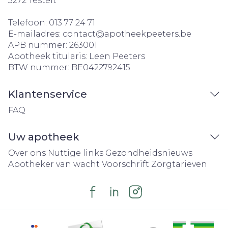
3272
Testelt
Telefoon:
013 77 24 71
E-mailadres:
contact@
apotheekpeeters.be
APB nummer:
263001
Apotheek titularis:
Leen Peeters
BTW nummer:
BE0422792415
Klantenservice
FAQ
Uw apotheek
Over ons
Nuttige links
Gezondheidsnieuws
Apotheker van wacht
Voorschrift
Zorgtarieven