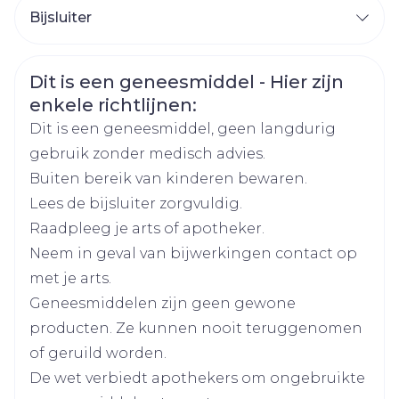
Bijsluiter
Organisaties
Nederlands
Sterop group
Duits
Frans
Veiligheidsinformatie
Dit is een geneesmiddel - Hier zijn
Merken
Sterop
enkele richtlijnen:
Dit is een geneesmiddel, geen langdurig
Breedte
124 mm
gebruik zonder medisch advies.
Buiten bereik van kinderen bewaren.
Lengte
221 mm
Lees de bijsluiter zorgvuldig.
Raadpleeg je arts of apotheker.
Diepte
22 mm
Neem in geval van bijwerkingen contact op
met je arts.
Hoeveelheid
10
Geneesmiddelen zijn geen gewone
Verpakking
producten. Ze kunnen nooit teruggenomen
of geruild worden.
Kamertemperatuur (15°C -
Behoud
De wet verbiedt apothekers om ongebruikte
25°C)