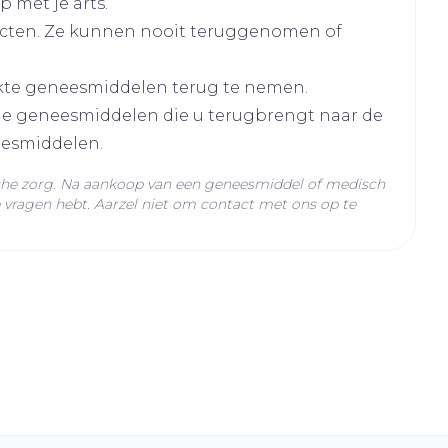
 met je arts.
cten. Ze kunnen nooit teruggenomen of
kte geneesmiddelen terug te nemen.
lle geneesmiddelen die u terugbrengt naar de
eesmiddelen.
C - 25°C)
che zorg. Na aankoop van een geneesmiddel of medisch
vragen hebt. Aarzel niet om contact met ons op te