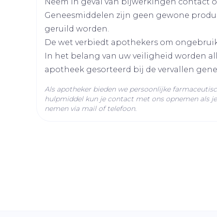
Neem in geval van bijwerkingen contact op
Geneesmiddelen zijn geen gewone produ
Diepte
58 mm
geruild worden.
De wet verbiedt apothekers om ongebrui
Actieve
solifenacine succinaat
In het belang van uw veiligheid worden a
Ingrediënten
apotheek gesorteerd bij de vervallen gen
Behoud
Kamertemperatuur (15°
Als apotheker bieden we persoonlijke farmaceutis
hulpmiddel kun je contact met ons opnemen als je 
nemen via mail of telefoon.