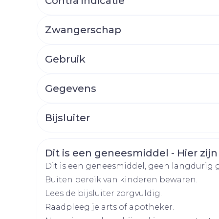
Contra indicatie
Afslanken
Homeopat
Toon mee
Enkel en v
Zwangerschap
Toon mee
orging
Supplementen
Insectenw
Gebruik
middelen
n
Mondmaskers
rnissen
HOE GEBRUIKT U DIT MIDDEL?
Gegevens
d -
huid
CNK
3911138
uid
Bijsluiter
Organisaties
Nederlands
Aurobindo
Duits
Frans
Veiligheidsinformatie
Dit is een geneesmiddel - Hier zijn
Merken
Aurobindo
Dit is een geneesmiddel, geen langdurig 
Buiten bereik van kinderen bewaren.
Breedte
46 mm
Zelfbruiner
Scheren
Lees de bijsluiter zorgvuldig.
Raadpleeg je arts of apotheker.
Lengte
90 mm