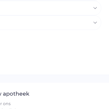
r
erende
Parfums en
geurproducten
CBD
 apotheek
r ons