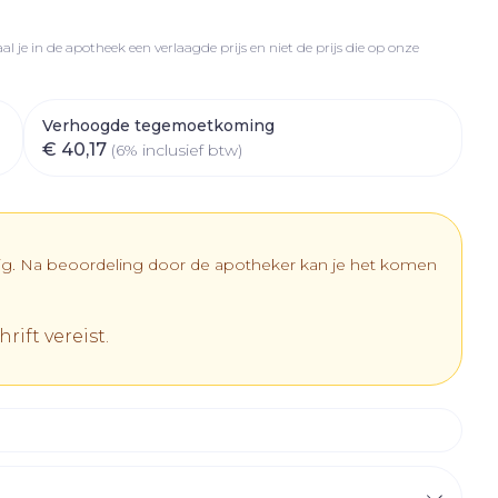
rapie
vogels
Wondzorg
Toon meer
l je in de apotheek een verlaagde prijs en niet de prijs die op onze
Diagnosetesten en
meetapparatuur
Oren
Mond en keel
 stress
Vlooien en teken
Verhoogde tegemoetkoming
Alcoholtest
ing
Oordopjes
Zuigtabletten
€ 40,17
(6% inclusief btw)
 therapie -
Bloeddrukmeter
els
d
 en -
Oorreiniging
Spray - oplossing
Mond, muil of snavel
Cholesteroltest
el
ozen
Oordruppels
Hartslagmeter
en
dig. Na beoordeling door de apotheker kan je het komen
elen
Toon meer
r
rift vereist.
cherming
Hygiëne
Ergonomie
nning en -
Aambeien
es
Bad en douche
Ademhaling en zuurstof
tje
Badkamer