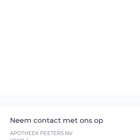
Haar
Gezichtsverz
Pillendozen e
Pigmentstoo
accessoires
Gevoelige hui
geïrriteerde 
Gemengde h
Doffe huid
Toon meer
Snurken
Neem contact met ons op
APOTHEEK PEETERS NV