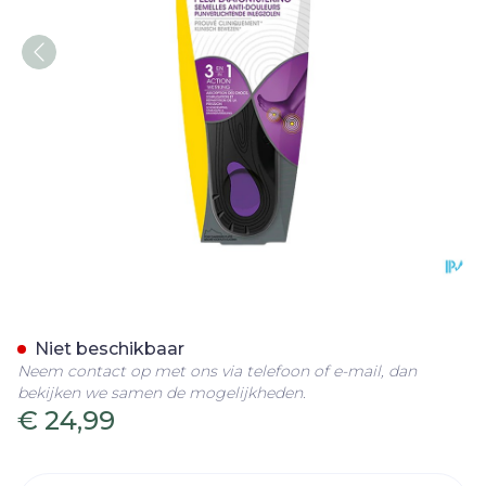
Scholl Pijnverlicht.in.zole
Niet beschikbaar
Neem contact op met ons via telefoon of e-mail, dan
bekijken we samen de mogelijkheden.
€ 24,99