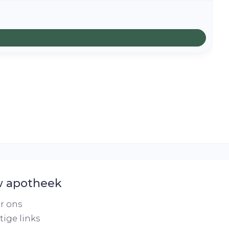
 apotheek
r ons
tige links