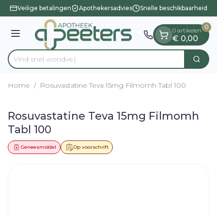
Dia 1 van 1
Ga naar de inhoud
Veilige betalingen
Apothekersadvies
Snelle beschikbaarheid
0
0 artikelen
Menu
€ 0,00
Vind s
Zoek
Product, merk, categorie...
Home
/
Rosuvastatine Teva 15mg Filmomh Tabl 100
Rosuvastatine Teva 15mg Filmomh
Tabl 100
Geneesmiddel
Op voorschrift