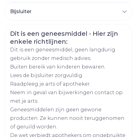
een leverziekte heeft.  Als u ernstige
CNK
3582392
nierproblemen heeft.  Als u herhaaldelijke
Bijsluiter
of onverklaarbare spierlast of spierpijn heeft.
Nederlands
Arega Pharma NV, Teva
Duits
Frans
Organisaties
 Als u een geneesmiddelcombinatie van
Belgium
Veiligheidsinformatie
Dit is een geneesmiddel - Hier zijn
sofosbuvir/velpatasvir/voxilaprevir inneemt
enkele richtlijnen:
(wordt gebruikt voor een virale infectie van
Merken
Teva
Dit is een geneesmiddel, geen langdurig
de lever, hepatitis C genoemd).  Als u het
gebruik zonder medisch advies.
geneesmiddel ciclosporine gebruikt (dit
Breedte
63 mm
Buiten bereik van kinderen bewaren.
wordt bijvoorbeeld gebruikt na
Lees de bijsluiter zorgvuldig.
orgaantransplantaties). Als één van de
Lengte
105 mm
Raadpleeg je arts of apotheker.
bovenstaande punten op u van toepassing is
Neem in geval van bijwerkingen contact op
(of als u twijfelt), neem dan contact op met
Diepte
63 mm
met je arts.
uw arts. Bovendien mag u Rosuvastatine Teva
Geneesmiddelen zijn geen gewone
30 mg of een hogere dosering niet
Actieve
rosuvastatine calcium
producten. Ze kunnen nooit teruggenomen
Ingrediënten
gebruiken:  Als u matige nierproblemen
of geruild worden.
heeft (in geval van twijfel, raadpleeg uw arts).
De wet verbiedt apothekers om ongebruikte
Kamertemperatuur (15°C -