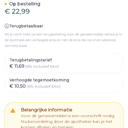
Op bestelling
€ 22,99
Terugbetaalbaar
Als je recht hebt op een terugbetaling voor dit geneesmiddel, betaal je in
de apotheek een verlaagde prijs en niet de prijs die op onze webshop
vermeld staat.
Terugbetalingstarief
€ 11,69
(6% inclusief btw)
Verhoogde tegemoetkoming
€ 10,50
(6% inclusief btw)
Belangrijke informatie
Voor dit geneesmiddel is een voorschrift nodig.
Na beoordeling door de apotheker kan je het
komen afhalen en betalen.