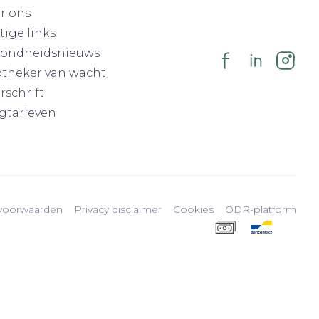
r ons
tige links
ondheidsnieuws
theker van wacht
rschrift
gtarieven
voorwaarden
Privacy disclaimer
Cookies
ODR-platform