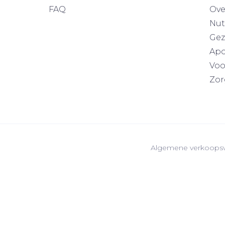
FAQ
Ove
Nut
Gez
Apo
Voo
Zor
Algemene verkoops