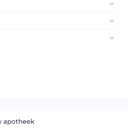
r
erende
Parfums en
geurproducten
CBD
 apotheek