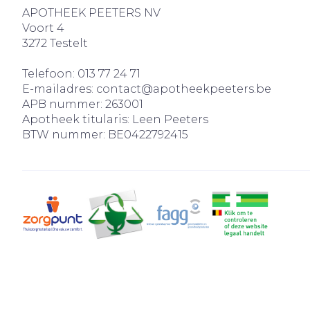
APOTHEEK PEETERS NV
Voort 4
3272
Testelt
Telefoon:
013 77 24 71
E-mailadres:
contact@
apotheekpeeters.be
APB nummer:
263001
Apotheek titularis:
Leen Peeters
BTW nummer:
BE0422792415