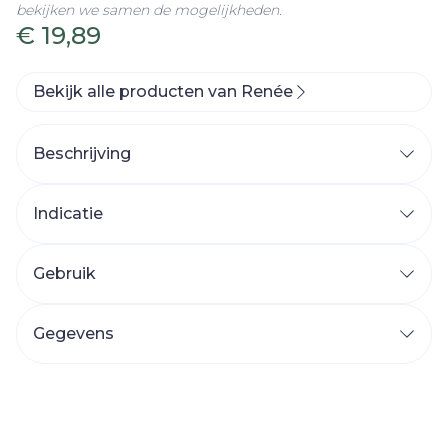
bekijken we samen de mogelijkheden.
€ 19,89
Bekijk alle producten van Renée
Beschrijving
Vrolijk, ondeugend, funky.
Indicatie
Gebruik
Gegevens
CNK
4601217
Organisaties
BV Pharma & More