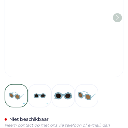
View larger image
View larger image
View larger image
View larger imag
RenÉ(e) Bril Kids Re-b05 C
Niet beschikbaar
Neem contact op met ons via telefoon of e-mail, dan