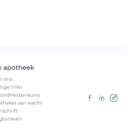
 apotheek
r ons
tige links
ondheidsnieuws
theker van wacht
rschrift
gtarieven