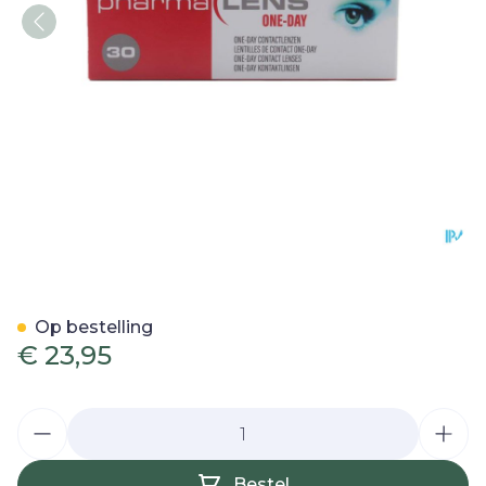
Pharmalens One Day +3,75
Op bestelling
€ 23,95
Aantal
Bestel