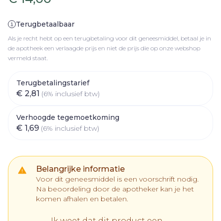
Terugbetaalbaar
Als je recht hebt op een terugbetaling voor dit geneesmiddel, betaal je in
de apotheek een verlaagde prijs en niet de prijs die op onze webshop
vermeld staat.
Terugbetalingstarief
€ 2,81
(6% inclusief btw)
Verhoogde tegemoetkoming
€ 1,69
(6% inclusief btw)
Belangrijke informatie
Voor dit geneesmiddel is een voorschrift nodig.
Na beoordeling door de apotheker kan je het
komen afhalen en betalen.
Ik weet dat dit product een