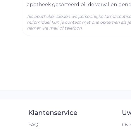
apotheek gesorteerd bij de vervallen gen
Behoud
Kamertemperatuur (15°
Als apotheker bieden we persoonlijke farmaceutis
hulpmiddel kun je contact met ons opnemen als je 
nemen via mail of telefoon.
Klantenservice
Uw
FAQ
Ove