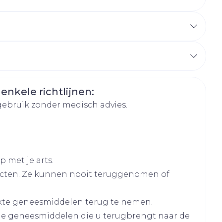
hie
Diverse
n de mond en laat de globulen onder de tong
r
Toon meer
oet
geneesmiddelen
15 minuten vóór of 1 uur na de maaltijd
r
an 1 jaar moeten de globulen vooraf in water
erende
Parfums en
geurproducten
 enkele richtlijnen:
gebruik zonder medisch advies.
 met je arts.
cten. Ze kunnen nooit teruggenomen of
CBD
kte geneesmiddelen terug te nemen.
nten
lle geneesmiddelen die u terugbrengt naar de