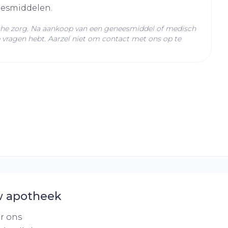
eesmiddelen.
C - 25°C)
che zorg. Na aankoop van een geneesmiddel of medisch
vragen hebt. Aarzel niet om contact met ons op te
 apotheek
r ons