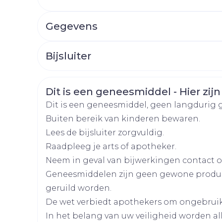
Afslanken
Homeopat
Giet de volledige inhoud van het buisje i
Toon mee
Enkel en v
smelten. Oscillococcinum moet ten minste 
Gegevens
Toon mee
worden ingenomen. Voor kinderen jonger d
worden opgelost.
CNK
4904694
orging
Supplementen
Insectenw
Bijsluiter
middelen
n
Mondmaskers
rnissen
Organisaties
Nederlands
Boiron
Duits
Frans
d -
Veiligheidsinformatie
Dit is een geneesmiddel - Hier zijn
huid
Merken
Boiron
Dit is een geneesmiddel, geen langdurig 
uid
Buiten bereik van kinderen bewaren.
Breedte
57 mm
Lees de bijsluiter zorgvuldig.
Raadpleeg je arts of apotheker.
Lengte
123 mm
Neem in geval van bijwerkingen contact op
Geneesmiddelen zijn geen gewone produ
Diepte
30 mm
geruild worden.
Zelfbruiner
Scheren
De wet verbiedt apothekers om ongebrui
Actieve
geen actieve ingredië
In het belang van uw veiligheid worden a
Ingrediënten