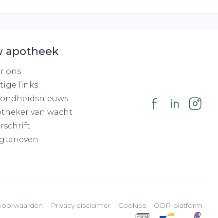
 apotheek
r ons
tige links
ondheidsnieuws
theker van wacht
rschrift
gtarieven
voorwaarden
Privacy disclaimer
Cookies
ODR-platform