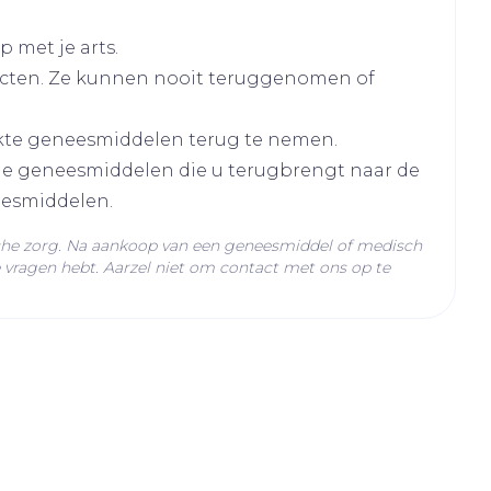
 met je arts.
cten. Ze kunnen nooit teruggenomen of
oeistof.
kte geneesmiddelen terug te nemen.
lle geneesmiddelen die u terugbrengt naar de
eesmiddelen.
che zorg. Na aankoop van een geneesmiddel of medisch
l
vragen hebt. Aarzel niet om contact met ons op te
C - 25°C)