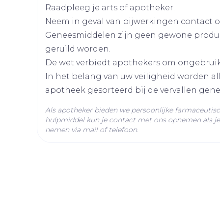
Raadpleeg je arts of apotheker.
Lengte
118 mm
Neem in geval van bijwerkingen contact op
Elke dag rond hetzelfde tijdstip innemen.
Geneesmiddelen zijn geen gewone produ
Bij of buiten de maaltijd, met voldoende vl
Diepte
48 mm
geruild worden.
Niet kauwen op de tablet.
De wet verbiedt apothekers om ongebrui
Hoeveelheid
98
In het belang van uw veiligheid worden a
Verpakking
apotheek gesorteerd bij de vervallen gen
Actieve
Als apotheker bieden we persoonlijke farmaceutis
olmesartan medoxomi
Ingrediënten
hulpmiddel kun je contact met ons opnemen als je 
nemen via mail of telefoon.
Behoud
Kamertemperatuur (15°