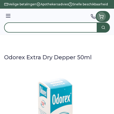
Ga naar de inhoud
Veilige betalingen
Apothekersadvies
Snelle beschikbaarheid
Menu
Zoek
Product, merk, categorie...
Odorex Extra Dry Depper 50ml