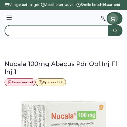
Ga naar de inhoud
Veilige betalingen
Apothekersadvies
Snelle beschikbaarheid
Menu
Zoek
Product, merk, categorie...
Nucala 100mg Abacus Pdr Opl Inj Fl
Inj 1
Geneesmiddel
Op voorschrift