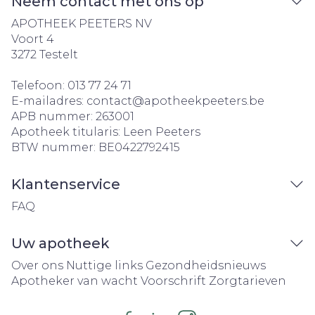
Neem contact met ons op
APOTHEEK PEETERS NV
Voort 4
3272
Testelt
Telefoon:
013 77 24 71
E-mailadres:
contact@
apotheekpeeters.be
APB nummer:
263001
Apotheek titularis:
Leen Peeters
BTW nummer:
BE0422792415
Klantenservice
FAQ
Uw apotheek
Over ons
Nuttige links
Gezondheidsnieuws
Apotheker van wacht
Voorschrift
Zorgtarieven