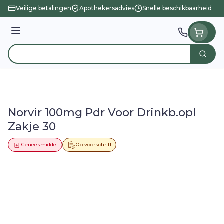
Ga naar de inhoud
Veilige betalingen
Apothekersadvies
Snelle beschikbaarheid
Menu
Zoek
Product, merk, categorie...
Norvir 100mg Pdr Voor Drinkb.opl
Zakje 30
Geneesmiddel
Op voorschrift